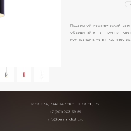
Подвесной керамический свет
объединяйте в группу све
композиции, меняя количество,
МОСКВА, ВАРШАВСКОЕ ШОССЕ, 132
+7 (901) 903-39-59
info@ceramiclight.ru