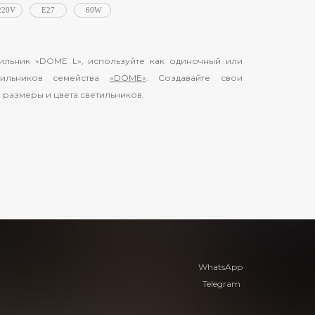
220V
E27
60W
ильник «DOME L», используйте как одиночный или
тильников семейства
«DOME»
. Создавайте свои
 размеры и цвета светильников.
WhatsApp
Telegram